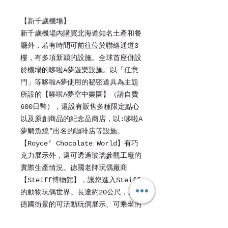
【新千歲機場】
新千歲機場內購買北海道知名土產和餐
廳外，若有時間可前往位於聯絡通道3
樓，有多項新穎的設施。全球首座併設
於機場的哆啦A夢遊樂設施。以「任意
門」等哆啦A夢使用的秘密道具為主題
所設的【哆啦A夢空中樂園】（請自費
600日幣），還設有販售多種限定點心
以及原創商品的紀念品商店，以:哆啦A
夢鯛魚燒"出名的咖啡店等設施。
【Royce’ Chocolate World】有巧
克力展示外，還可透過玻璃參觀工廠的
實際生產情況。德國老牌玩偶廠商
【Steiff博物館】，讓您進入Steiff
的動物玩偶世界。長達約20公尺，呈現
德國街景的可活動玩偶展示、可乘坐的
大型玩偶及珍貴的泰迪熊收藏展示等。