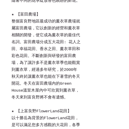
隨著不同的花季綻放各色繽紛的鮮花。
★ 【富田農場】
整個富良野地區最成功的薰衣草農場就
屬富田農場，它以創新的經營和薰衣草
相關的開發，使它成為薰衣草的最佳代
名詞。富田農場分成五大花田: 花人之
田、幸福花田、香水之田、薰衣草田和
彩色花田。不斷創新與研發的富田農
場，為了讓許多不是薰衣草季也能觀賞
到薰衣草，經過多年研究，於2000年
秋天終於讓薰衣草也能在下著雪的冬天
開花。冬天在富田農場內的Green
House溫室木屋內中可欣賞到薰衣草，
冬天來到富良野將不會有遺憾。
★ 【上富良野FlowerLand花田】
以十勝岳為背景的FlowerLand花田，
是可以滿足您多方感觀的大花田，各季