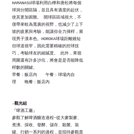
HAMANASU球場利用白樺和唐松將每個
球洞分開區隔，並且具有適度的起伏，
使其更加困難。 開球區區域很大，不
僅帶來較為寬廣的視野，也減少了上下
坡的疲累與考驗，能讓你全力揮桿，展
現男子漢本色。HOROKA球場距離雖短
但球道很窄，因此需要精確的控球技
巧，考驗球友的細膩度。 此外，果嶺
周圍還有許多沙坑，將會是是否能降低
桿數的關鍵。
早餐：飯店內 午餐：球場內自
理 晚餐：飯店內
☆
觀光組
『啤酒工廠』
參觀了解啤酒釀造過程~從大麥製麥、
煮沸、採收、發酵、儲存、殺菌、裝
罐、行銷一系列的過程，並招待參觀貴