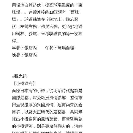
用場地自然起伏，提高球場難度的「東
球場」。連續連接的18球洞的「西球
場」。球道鋪陳在丘陵地上，跌宕起
伏、左彎右拐，佈局宏偉。更巧妙地運
用樹林、沙坑，來考驗球員的每一次揮
桿。
早餐：飯店內 午餐：球場自理
晚餐：飯店內
☆
觀光組
【小樽運河】
面臨日本海的小樽，從明治時代起就是
國際港都，深受歐洲風情影響，整個市
街呈現濃厚的異國風情。運河兩旁的倉
庫群，以及大正時代的建築群，共同烘
托出小樽運河的風情萬種。而黃昏時刻
的小樽運河，則是專屬於戀人的，河畔