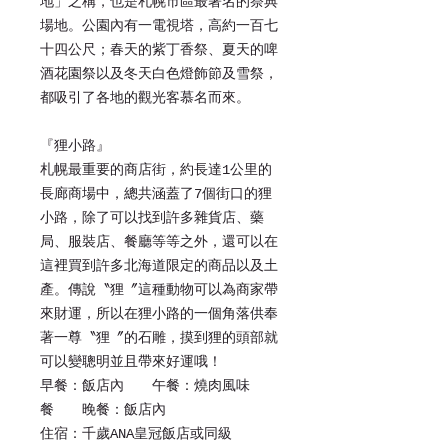
地」之稱，也是札幌市區最著名的祭典
場地。公園內有一電視塔，高約一百七
十四公尺；春天的紫丁香祭、夏天的啤
酒花園祭以及冬天白色燈飾節及雪祭，
都吸引了各地的觀光客慕名而來。
『狸小路』
札幌最重要的商店街，約長達1公里的
長廊商場中，總共涵蓋了7個街口的狸
小路，除了可以找到許多雜貨店、藥
局、服裝店、餐廳等等之外，還可以在
這裡買到許多北海道限定的商品以及土
產。傳說〝狸〞這種動物可以為商家帶
來財運，所以在狸小路的一個角落供奉
著一尊〝狸〞的石雕，摸到狸的頭部就
可以變聰明並且帶來好運哦！
早餐：飯店內 午餐：燒肉風味
餐 晚餐：飯店內
住宿：千歲ANA皇冠飯店或同級