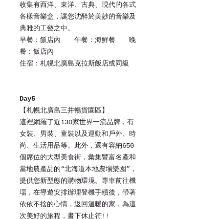
收集有西洋、東洋、古典、現代的各式
各樣音樂盒，讓您沈醉於美妙的音樂及
典雅的工藝之中。
早餐：飯店內 午餐：海鮮餐 晚
餐：飯店內
住宿：札幌北廣島克拉斯飯店或同級
Day5
【札幌北廣島三井暢貨園區】
這裡網羅了近130家世界一流品牌，有
女裝、男裝、童裝以及運動和戶外、時
尚、生活用品等。此外，還有容納650
個席位的大型美食街，彙集豐富名產和
當地農產品的“北海道本地農場樂園”，
提供您新型態的購物環境。專車前往機
場，在導遊安排辦理登機手續後，帶著
依依不捨的心情，返回溫暖的家，為這
次美好的旅程，畫下休止符!!