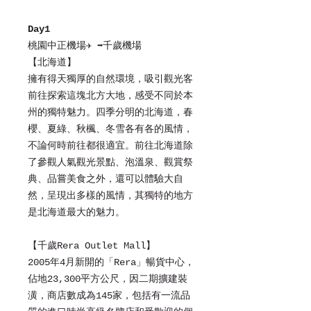
Day1
桃園中正機場✈ ➡千歲機場
【北海道】
擁有得天獨厚的自然環境，吸引觀光客
前往探索這塊北方大地，感受不同於本
州的獨特魅力。四季分明的北海道，春
櫻、夏綠、秋楓、冬雪各有各的風情，
不論何時前往都很適宜。前往北海道除
了參觀人氣觀光景點、泡溫泉、觀賞祭
典、品嘗美食之外，還可以體驗大自
然，呈現出多樣的風情，其獨特的地方
是北海道最大的魅力。
【千歲Rera Outlet Mall】
2005年4月新開的「Rera」暢貨中心，
佔地23,300平方公尺，因二期擴建裝
潢，商店數成為145家，包括有一流品