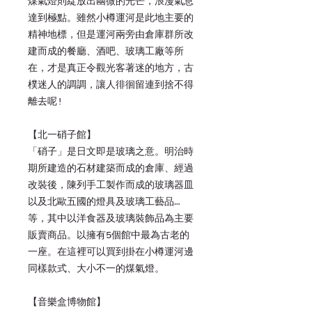
煤氣燈則綻放出幽微的光芒，浪漫氣息
達到極點。雖然小樽運河是此地主要的
精神地標，但是運河兩旁由倉庫群所改
建而成的餐廳、酒吧、玻璃工廠等所
在，才是真正令觀光客著迷的地方，古
樸迷人的調調，讓人徘徊留連到捨不得
離去呢!
【北一硝子館】
「硝子」是日文即是玻璃之意。明治時
期所建造的石材建築而成的倉庫、經過
改裝後，陳列手工製作而成的玻璃器皿
以及北歐五國的燈具及玻璃工藝品…
等，其中以洋食器及玻璃裝飾品為主要
販賣商品。以擁有5個館中最為古老的
一座。在這裡可以買到掛在小樽運河邊
同樣款式、大小不一的煤氣燈。
【音樂盒博物館】