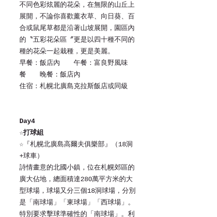
不同色彩炫麗的花朵，在無限的山丘上
展開，不論你喜歡薰衣草、向日葵、百
合或鼠尾草都是沿著山坡展開，園區內
的〝五彩花朵區〞更是以四十種不同的
種的花朵一起栽種，更是美麗。
早餐：飯店內 午餐：富良野風味
餐 晚餐：飯店內
住宿：札幌北廣島克拉斯飯店或同級
Day4
☆打球組
☆『札幌北廣島高爾夫俱樂部』（18洞
+球車）
詩情畫意的北國小鎮，位在札幌郊區的
廣大佔地，總面積達280萬平方米的大
型球場，球場又分三個18洞球場，分別
是「南球場」「東球場」「西球場」。
特別要求擊球準確性的「南球場」。利