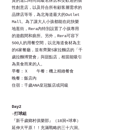
質的進口時尚高級名牌店和受歡迎的個
性創意店，以及符合所有顧客層需求的
品牌店等等，為北海道最大的Outlet
Mall。為了讓大人小孩都能在此快樂
地逛街，Rera內特別設置了小孩專用
的遊戲間和廁所。另外，Rera可容下
500人的用餐空間，以北海道食材為主
的6家餐廳，並有齊聚5家拉麵店的「千
歲拉麵博覽會」與甜點店，相當能吸引
為美食而來的人。
早餐：Ｘ 午餐：機上精緻餐食
晚餐：飯店內
住宿：千歲ANA皇冠飯店或同級
Day2
☆
打球組
『新千歲鄉村俱樂部』（18洞+球車）
延伸大平原！！充滿戰略的三十六洞。