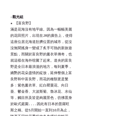
☆
觀光組
★ 【富良野】
滿是花海沒有地平線。因為一幅幅美麗
的花田照片，出現在JR的廣告上，使得
這座位居北海道肚臍位置的城市，從沒
沒無聞搖身一變成了炙手可熱的新旅遊
景點，而關於富良野的薰衣草傳奇，也
就這樣在海外喧騰了起來。道央的富良
野是全日本最浪漫的地方，每到夏季，
嬌艷的花朵盡情的綻放，延伸整個上富
良野和中富良野，而花的種類更是繁
多：紫色薰衣草、紅白罌粟花、向日
葵、鬱金香、大波斯菊、魯冰花、水仙
等，觸目所及皆是絢麗景色，彷彿置身
於歐式庭園....因此有日本的普羅旺
斯之稱。從5月開始一直到10月為止，