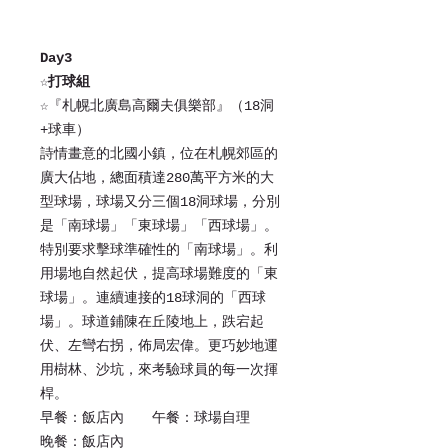
Day3
☆打球組
☆
『札幌北廣島高爾夫俱樂部』（18洞
+球車）
詩情畫意的北國小鎮，位在札幌郊區的
廣大佔地，總面積達280萬平方米的大
型球場，球場又分三個18洞球場，分別
是「南球場」「東球場」「西球場」。
特別要求擊球準確性的「南球場」。利
用場地自然起伏，提高球場難度的「東
球場」。連續連接的18球洞的「西球
場」。球道鋪陳在丘陵地上，跌宕起
伏、左彎右拐，佈局宏偉。更巧妙地運
用樹林、沙坑，來考驗球員的每一次揮
桿。
早餐：飯店內 午餐：球場自理
晚餐：飯店內