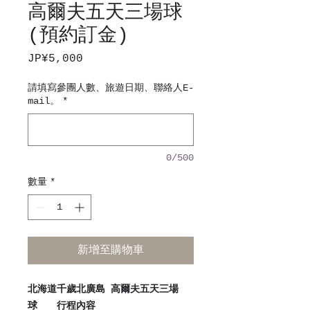
高爾夫五天三場球
(預約訂金)
JP¥5,000
價
格
請填寫參團人數、旅遊日期、聯絡人E-
mail。
*
0/500
數量
*
新增至購物車
北海道千歲北廣島 高爾夫五天三場
球 行程內容