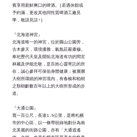
賓享用新鮮爽口的啤酒。(若遇休館或
予約滿，更改其他同性質啤酒工廠見
學，敬請見諒!)
『北海道神宮』
北海道唯一的神宮，位於圓山公園旁，
古木參天，環境優雅，氣氛莊嚴肅穆。
奉祀歷代天皇及開拓北海道有功的間宮
林藏及伊能忠敬，是百姓心靈寄託的所
在，誠心參拜可保佑身體健康；被層層
大樹所環繞的神宮境內，有春榆和柏樹
之類樹齡數百年以上的大樹所形成的步
道。
『大通公園』
寬一百公尺，長達1.5公里，是將札幌
市的中心區，以一條帶狀綠地劃分為南
北美麗的街路公園，亦有「大通逍遙