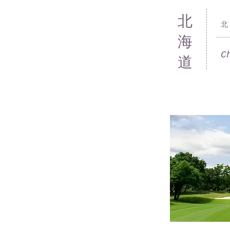
北
北
海
C
道