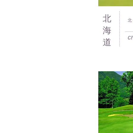
​北
北
海
C
道