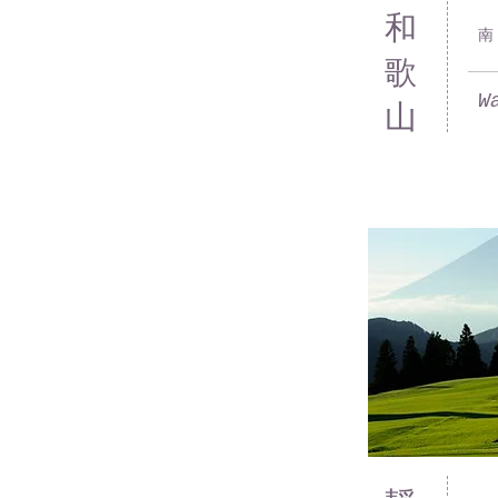
​和
南
歌
W
山