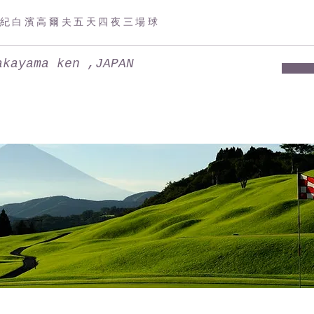
紀白濱高爾夫五天四夜三場球
akayama ken ,JAPAN