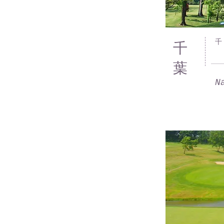
千
​千
葉
N