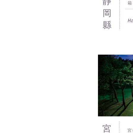
靜
箱
岡
H
縣
宮
宮