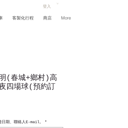
登入
車
客製化行程
商店
More
明(春城+鄉村)高
夜四場球(預約訂
日期、聯絡人E-mail。
*