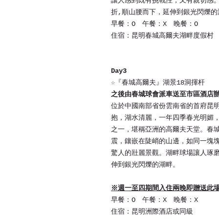
讓人感到既有挑戰性，又有親切感
折,順山腰而下，延伸到銀光閃爍的
早餐：O 午餐：X 晚餐：O
住宿：昆明春城高爾夫湖畔度假村
Day3
☆
『春城高爾夫』湖景18洞揮杆
之後由春城球會派車送至市區酒店
位於中國南部省份雲南省的首府昆
抱，湖水清麗，一年四季春光明媚
之一，堪稱亞洲的高爾夫天堂。春
震，鑲嵌在陡峭的山邊，如同一塊
驚人的壯麗景觀。湖畔球場讓人琢
伸到銀光閃爍的湖畔。
※週一至四期間入住兩晚即贈送此
早餐：O 午餐：X 晚餐：X
住宿：昆明洲際酒店或同級