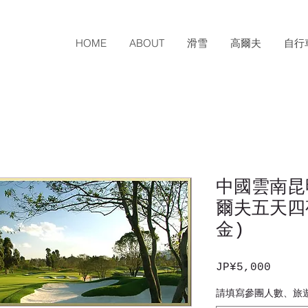
HOME
ABOUT
滑雪
高爾夫
自行
中國雲南昆
爾夫五天四
金)
JP¥5,000
價
格
請填寫參團人數、旅遊