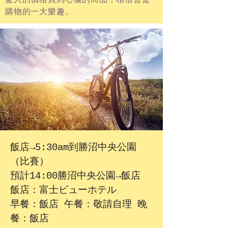
購物的一大樂趣。
飯店→5:30am到勝沼中央公園
（比賽）
預計14:00勝沼中央公園→飯店
飯店：富士ビューホテル
早餐：飯店 午餐：敬請自理 晚
餐：飯店