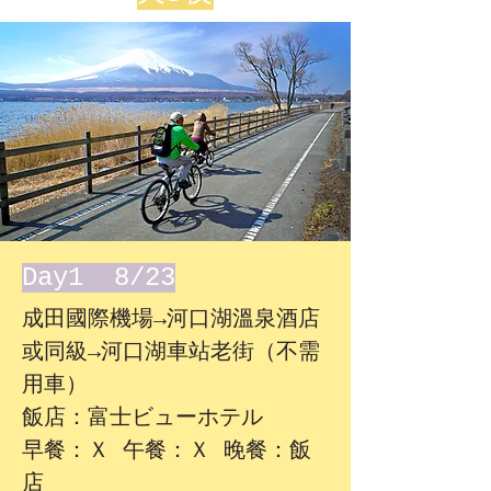
Day1 8/23
成田國際機場→河口湖溫泉酒店
或同級→河口湖車站老街（不需
用車）
飯店：富士ビューホテル
早餐：Ｘ 午餐：Ｘ 晚餐：飯
店