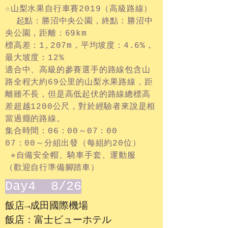
☆山梨水果自行車賽2019（高級路線）
起點：勝沼中央公園，終點：勝沼中
央公園，距離：69km
標高差：1,207m，平均坡度：4.6%，
最大坡度：12%
適合中、高級的參賽選手的路線包含山
路全程大約69公里的山梨水果路線，距
離雖不長，但是高低起伏的路線總標高
差超越1200公尺，對於經驗者來說是相
當過癮的路線。
集合時間：06：00～07：00
07：00～分組出發（每組約20位）
✳︎自備安全帽、騎車手套、運動服
（歡迎自行準備腳踏車）
Day4 8/26
飯店→成田國際機場
飯店：富士ビューホテル