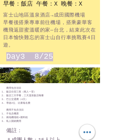
早餐：飯店 午餐：X 晚餐：X
富士山地區溫泉酒店→成田國際機場
早餐後搭乘專車前往機場，搭乘豪華客
機飛返甜蜜溫暖的家—台北，結束此次在
日本愉快難忘的富士山自行車挑戰賽4日
遊。
Day3 8/25
費用包含項目
飯店住宿三夜（兩人一室）
飯店三天早餐，三天溫泉飯店晚餐
巴士交通費（4天）
導遊2位、比賽報名費​
費用不包含項目
不包含機票
兩地機場稅+燃料稅
私人開銷費用
備註：