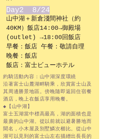
Day2 8/24
山中湖＋新倉淺間神社（約
40KM）飯店14:00→御殿場
(outlet) →18:00回飯店
早餐：飯店 午餐：敬請自理
晚餐：飯店
飯店：富士ビューホテル
約騎活動內容：山中湖深度環繞
沿著富士山麓湖畔騎乘，欣賞富士山及
其周邊勝景地區。傍晚隨即返回住宿餐
酒店，晚上在飯店享用晚餐。
◆【山中湖】
富士五湖當中標高最高，湖的面積也是
最廣的山中湖。從以前就以避暑勝地而
聞名，小木屋及別墅鱗次櫛比。從山中
湖可以見到的富士山左右描繒出長長的